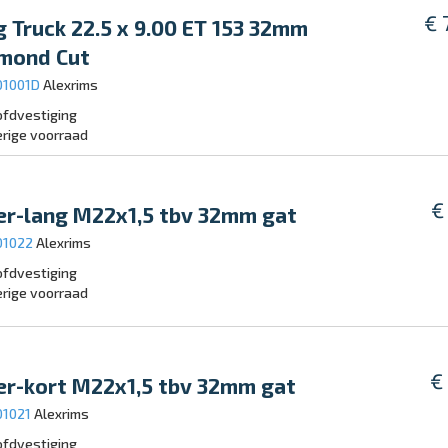
€ 
g Truck 22.5 x 9.00 ET 153 32mm
mond Cut
01001D
Alexrims
fdvestiging
rige voorraad
€
r-lang M22x1,5 tbv 32mm gat
01022
Alexrims
fdvestiging
rige voorraad
€
r-kort M22x1,5 tbv 32mm gat
01021
Alexrims
fdvestiging