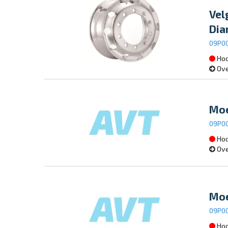
Vel
Dia
09P0
Hoo
Ove
Moe
09P0
Hoo
Ove
Moe
09P0
Hoo