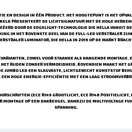
E EN DESIGN IN ÉÉN PRODUCT. HET HOOGTEPUNT IS HET OPVALL
AKELD PRESENTEERT DE LICHTSIGNATUUR MET DE HOGE HERKE
REËERD DOOR DE EDGELIGHT-TECHNOLOGIE DIE HELLA VANUIT D
NG IN HET BOVENSTE DEEL VAN DE FULL-LED VERSTRALER ZIJ
ERSTRALER LUMINATOR, DIE HELLA IN 2019 OP DE MARKT BRACH
EVARIANTEN, ZOWEL VOOR STAANDE ALS HANGENDE MONTAGE. E
AAN HET RIJDEN ZONDER VERMOEIDHEID. BOVENDIEN MAAKT HET 
E JUMBO LED EEN SLAGVASTE, LICHTGEWICHT KUNSTSTOF BEHU
 EEN HOGE ENERGIE-EFFICIËNTIE MET EEN LAAG STROOMVERBR
ORSCHRIFTEN (ECE R149 GROOTLICHT, ECE R148 POSITIELICHT, 
OR MONTAGE OP EEN DAKBEUGEL. DANKZIJ DE MULTIVOLTAGE FUN
SPANNING.