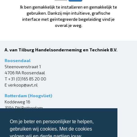
Ik ben gemakkelijk te installeren en gemakkelijk te
gebruiken. Dankzij mijn intuïtieve, grafische
interface met geïntegreerde begeleiding vind je
overal je weg.
A. van Tilburg Handelsonderneming en Techniek B.V.
Roosendaal
Steenovenstraat 1
4706 RA Roosendaal
T
+31 (0)165 85 20 00
E
verkoop@avt.nl
Rotterdam (Hoogvliet)
Koddeweg 16
3194 DH Rotterdam
T
+31 (0)10 304 50 00
E
rotterdam@avt.nl
Om je beter en persoonlijker te helpen,
gebruiken wij cookies. Met de cookies
Wil je ons volgen?
volgen wij en derde partijen jouw