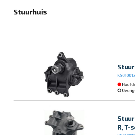
Stuurhuis
Stuur
KS01001
Hoofdv
Overig
Stuurh
R, T-s