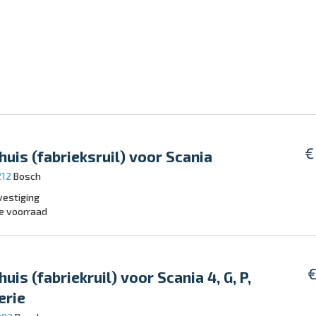
€
huis (fabrieksruil) voor Scania
212
Bosch
estiging
e voorraad
€
uis (fabriekruil) voor Scania 4, G, P,
erie