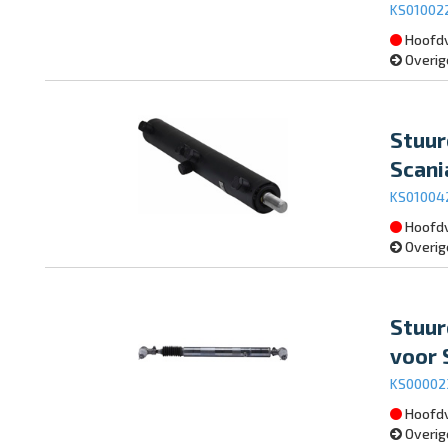
KS01002
Hoofdv
Overig
Stuur
Scani
KS01004
Hoofdv
Overig
Stuur
voor 
KS0000
Hoofdv
Overig