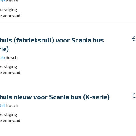
093
Bosch
estiging
e voorraad
€
huis (fabrieksruil) voor Scania bus
ie)
136
Bosch
estiging
e voorraad
€
huis nieuw voor Scania bus (K-serie)
031
Bosch
estiging
e voorraad