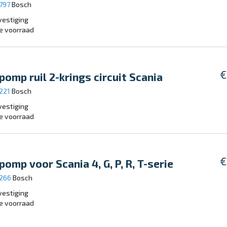
797
Bosch
estiging
e voorraad
€
pomp ruil 2-krings circuit Scania
221
Bosch
estiging
e voorraad
€
pomp voor Scania 4, G, P, R, T-serie
3266
Bosch
estiging
e voorraad