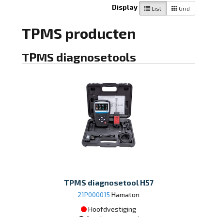
Display
List
Grid
TPMS producten
TPMS diagnosetools
TPMS diagnosetool H57
21P000015
Hamaton
Hoofdvestiging