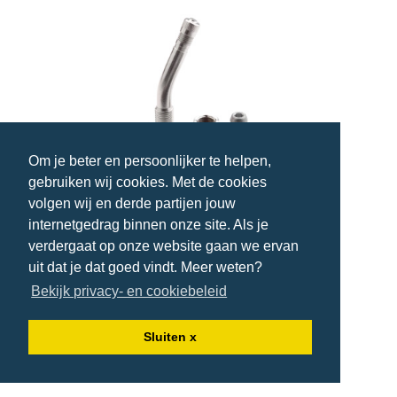
Om je beter en persoonlijker te helpen,
gebruiken wij cookies. Met de cookies
TPMS-ventiel VW Alcoa 60MS-27°
volgen wij en derde partijen jouw
gebogen
internetgedrag binnen onze site. Als je
21P000030
Hamaton
verdergaat op onze website gaan we ervan
uit dat je dat goed vindt. Meer weten?
Hoofdvestiging
Overige voorraad
Bekijk privacy- en cookiebeleid
€ 26,90
Sluiten x