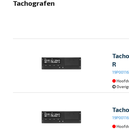
Tachografen
Tacho
R
19P0011
Hoofdv
Overig
Tacho
19P0011
Hoofdv