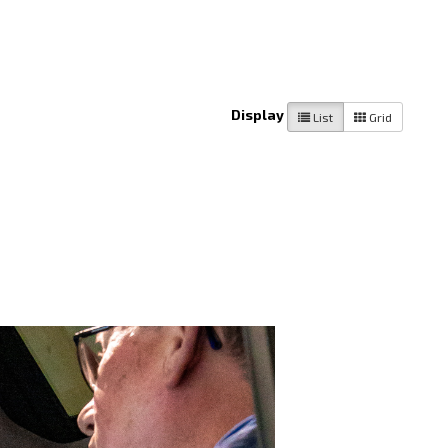
Display
List
Grid