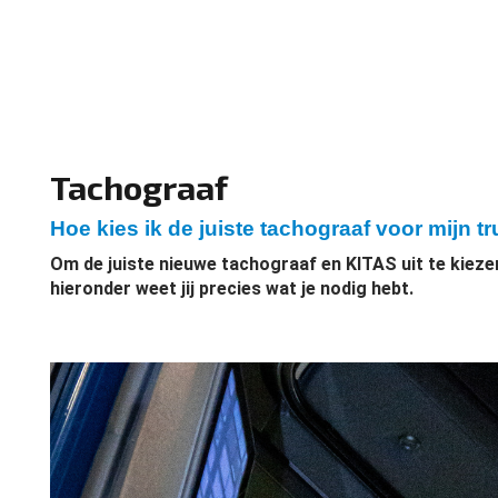
Tachograaf
Hoe kies ik de juiste tachograaf voor mijn t
Om de juiste nieuwe tachograaf en KITAS uit te kiezen
hieronder weet jij precies wat je nodig hebt.