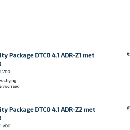
€
ity Package DTCO 4.1 ADR-Z1 met
R
71
VDO
estiging
e voorraad
€
ity Package DTCO 4.1 ADR-Z2 met
R
81
VDO